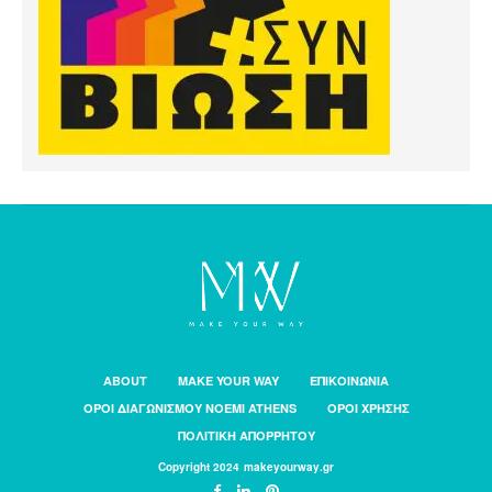
ABOUT
MAKE YOUR WAY
ΕΠΙΚΟΙΝΩΝΙΑ
ΟΡΟΙ ΔΙΑΓΩΝΙΣΜΟΥ NOEMI ATHENS
ΟΡΟΙ ΧΡΗΣΗΣ
ΠΟΛΙΤΙΚΗ ΑΠΟΡΡΗΤΟΥ
Copyright 2024 makeyourway.gr