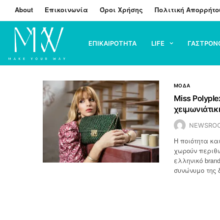
About
Επικοινωνία
Όροι Χρήσης
Πολιτική Απορρήτο
ΕΠΙΚΑΙΡΟΤΗΤΑ
LIFE
ΓΑΣΤΡΟΝ
ΜΟΔΑ
Miss Polyple
χειμωνιάτικ
NEWSRO
Η ποιότητα κα
χωρούν περιθώ
ελληνικό bran
συνώνυμο της 