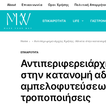
About
Επικοινωνία
Όροι Χρήσης
Πολιτική Απορρήτο
ΕΠΙΚΑΙΡΟΤΗΤΑ
LIFE
ΓΑΣΤΡΟΝ
Home
»
Αντιπεριφερειάρχης Κρήτης: Αδικία στην κατανομ
ΕΠΙΚΑΙΡΟΤΗΤΑ
Αντιπεριφερειάρχ
στην κατανομή α
αμπελοφυτεύσεων
τροποποιήσεις