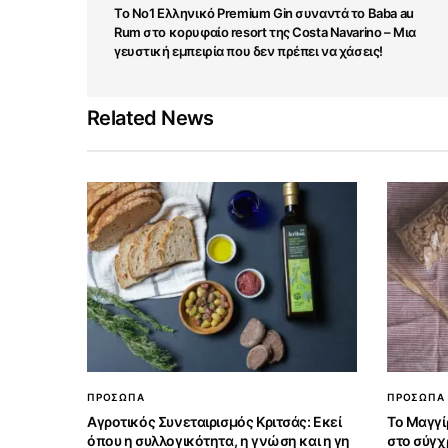
Το Νο1 Ελληνικό Premium Gin συναντά το Baba au
Rum στο κορυφαίο resort της Costa Navarino – Μια
γευστική εμπειρία που δεν πρέπει να χάσεις!
Related News
ΠΡΟΣΩΠΑ
ΠΡΟΣΩΠΑ
Αγροτικός Συνεταιρισμός Κριτσάς: Εκεί
Το Μαγγί
όπου η συλλογικότητα, η γνώση και η γη
στο σύγχ