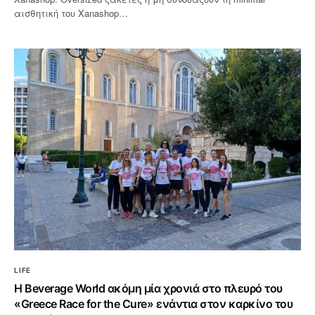
αισθητική του Xanashop…
LIFE
Η Beverage World ακόμη μία χρονιά στο πλευρό του
«Greece Race for the Cure» ενάντια στον καρκίνο του