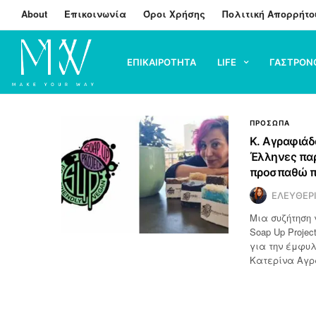
About
Επικοινωνία
Όροι Χρήσης
Πολιτική Απορρήτο
ΕΠΙΚΑΙΡΟΤΗΤΑ
LIFE
ΓΑΣΤΡΟΝ
ΠΡΟΣΩΠΑ
Κ. Αγραφιάδο
Έλληνες παρ
προσπαθώ π
ΕΛΕΥΘΕΡ
Μια συζήτηση 
Soap Up Proje
για την έμφυλ
Κατερίνα Αγρα