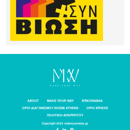
ABOUT
MAKE YOUR WAY
ΕΠΙΚΟΙΝΩΝΙΑ
ΟΡΟΙ ΔΙΑΓΩΝΙΣΜΟΥ NOEMI ATHENS
ΟΡΟΙ ΧΡΗΣΗΣ
ΠΟΛΙΤΙΚΗ ΑΠΟΡΡΗΤΟΥ
Copyright 2024 makeyourway.gr