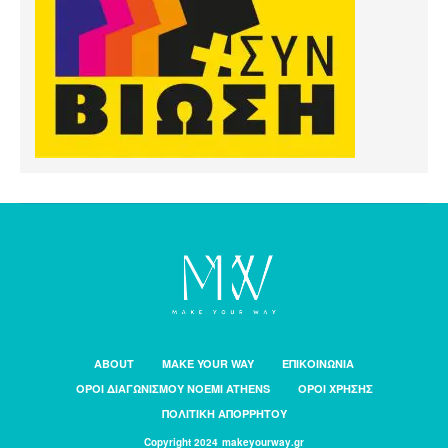
ABOUT
MAKE YOUR WAY
ΕΠΙΚΟΙΝΩΝΙΑ
ΟΡΟΙ ΔΙΑΓΩΝΙΣΜΟΥ NOEMI ATHENS
ΟΡΟΙ ΧΡΗΣΗΣ
ΠΟΛΙΤΙΚΗ ΑΠΟΡΡΗΤΟΥ
Copyright 2024 makeyourway.gr