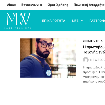
About
Επικοινωνία
Όροι Χρήσης
Πολιτική Απορρήτο
ΕΠΙΚΑΙΡΟΤΗΤΑ
LIFE
ΓΑΣΤΡΟΝ
ΕΠΙΚΑΙΡΟΤΗΤΑ
Η πρωτοβουλ
Τσικνής ενώ
NEWSRO
Η πρωτοβουλί
προσθήκη. Ο b
γαστρονομίας 
Δημήτρης σπο