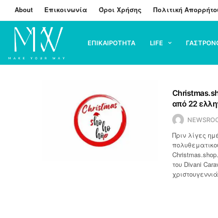
About
Επικοινωνία
Όροι Χρήσης
Πολιτική Απορρήτο
ΕΠΙΚΑΙΡΟΤΗΤΑ
LIFE
ΓΑΣΤΡΟΝ
Christmas.s
από 22 ελλη
NEWSRO
Πριν λίγες ημ
πολυθεματικού
Christmas.shop
του Divani Car
χριστουγεννιά