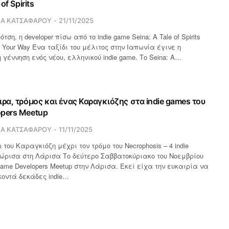
of Spirits
ΙΑ ΚΑΤΣΑΦΑΡΟΥ
21/11/2025
ση, η developer πίσω από το indie game Seina: A Tale of Spirits
 Your Way Ένα ταξίδι του μέλιτος στην Ιαπωνία έγινε η
γέννηση ενός νέου, ελληνικού indie game. Το Seina: A…
ιρα, τρόμος και ένας Καραγκιόζης στα indie games του
pers Meetup
ΙΑ ΚΑΤΣΑΦΑΡΟΥ
11/11/2025
 του Καραγκιόζη μέχρι τον τρόμο του Necrophosis – 4 indie
ώρισα στη Λάρισα Το δεύτερο Σαββατοκύριακο του Νοεμβρίου
ame Developers Meetup στην Λάρισα. Εκεί είχα την ευκαιρία να
οντά δεκάδες indie…