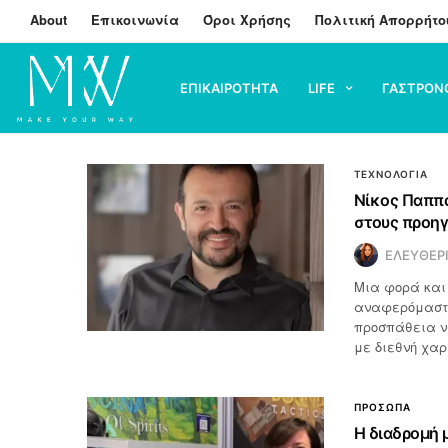
About
Επικοινωνία
Όροι Χρήσης
Πολιτική Απορρήτο
ΕΠΙΚΑΙΡΟΤΗΤΑ
LIFE
ΓΑΣΤΡΟΝ
ΤΕΧΝΟΛΟΓΙΑ
Νίκος Παππά
στους προη
ΕΛΕΥΘΕΡ
Μια φορά και 
αναφερόμαστε
προσπάθεια να
με διεθνή χαρ
ΠΡΟΣΩΠΑ
Η διαδρομή μ