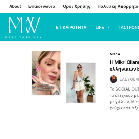
About
Επικοινωνία
Όροι Χρήσης
Πολιτική Απορρήτο
ΕΠΙΚΑΙΡΟΤΗΤΑ
LIFE
ΓΑΣΤΡΟΝ
ΜΟΔΑ
H Mikri Olla
ελληνικών b
ΕΛΕΥΘΕΡ
To SOCIAL OUT
το δείχνουν με
μεγάλων, Mikri
ρούχα και αξ