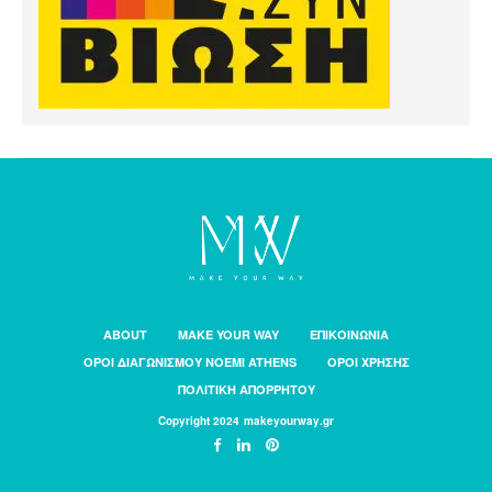
ABOUT
MAKE YOUR WAY
ΕΠΙΚΟΙΝΩΝΙΑ
ΟΡΟΙ ΔΙΑΓΩΝΙΣΜΟΥ NOEMI ATHENS
ΟΡΟΙ ΧΡΗΣΗΣ
ΠΟΛΙΤΙΚΗ ΑΠΟΡΡΗΤΟΥ
Copyright 2024 makeyourway.gr