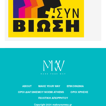
ABOUT
MAKE YOUR WAY
ΕΠΙΚΟΙΝΩΝΙΑ
ΟΡΟΙ ΔΙΑΓΩΝΙΣΜΟΥ NOEMI ATHENS
ΟΡΟΙ ΧΡΗΣΗΣ
ΠΟΛΙΤΙΚΗ ΑΠΟΡΡΗΤΟΥ
Copyright 2024 makeyourway.gr