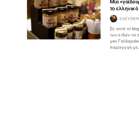
Μία «γαϊδου
το ελληνικό
ΕΛΕΥΘΕΡ
Σε αυτό το bl
των ειδών τα 
μου Γαϊδαράκο
παραγωγή μελ