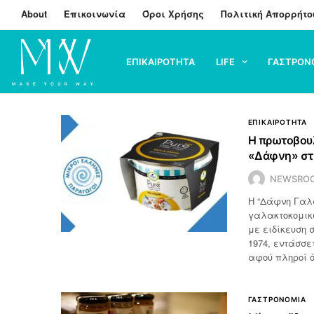
About
Επικοινωνία
Όροι Χρήσης
Πολιτική Απορρήτο
ΕΠΙΚΑΙΡΟΤΗΤΑ
LIFE
ΓΑΣΤΡΟΝ
ΕΠΙΚΑΙΡΟΤΗΤΑ
Η πρωτοβουλ
«Δάφνη» στη
NEWSRO
Η “Δάφνη Γαλα
γαλακτοκομικ
με ειδίκευση
1974, εντάσσε
αφού πληροί 
ΓΑΣΤΡΟΝΟΜΙΑ