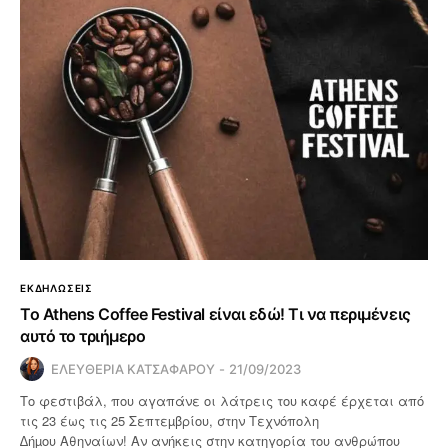
ΕΚΔΗΛΩΣΕΙΣ
Το Athens Coffee Festival είναι εδώ! Τι να περιμένεις
αυτό το τριήμερο
ΕΛΕΥΘΕΡΙΑ ΚΑΤΣΑΦΑΡΟΥ
21/09/2023
Το φεστιβάλ, που αγαπάνε οι λάτρεις του καφέ έρχεται από
τις 23 έως τις 25 Σεπτεµβρίου, στην Τεχνόπολη
∆ήµου Αθηναίων! Αν ανήκεις στην κατηγορία του ανθρώπου