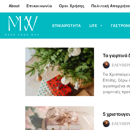
About
Επικοινωνία
Όροι Χρήσης
Πολιτική Απορρήτο
ΕΠΙΚΑΙΡΟΤΗΤΑ
LIFE
ΓΑΣΤΡΟΝ
Τα γιορτινά 
ΕΛΕΥΘΕΡ
Τα Χριστούγεν
Επίσης, ξέρω 
αγαπημένα σο
γιορτινές προ
5 χριστουγε
ΕΛΕΥΘΕΡ