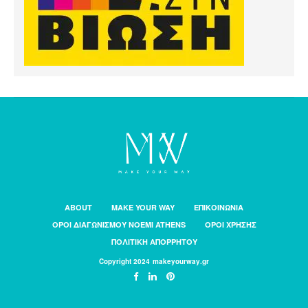
ABOUT
MAKE YOUR WAY
ΕΠΙΚΟΙΝΩΝΙΑ
ΟΡΟΙ ΔΙΑΓΩΝΙΣΜΟΥ NOEMI ATHENS
ΟΡΟΙ ΧΡΗΣΗΣ
ΠΟΛΙΤΙΚΗ ΑΠΟΡΡΗΤΟΥ
Copyright 2024 makeyourway.gr