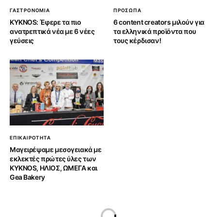
ΓΑΣΤΡΟΝΟΜΙΑ
ΠΡΟΣΩΠΑ
KYKNOS: Έφερε τα πιο
6 content creators μιλούν για
ανατρεπτικά νέα με 6 νέες
τα ελληνικά προϊόντα που
γεύσεις
τους κέρδισαν!
ΕΠΙΚΑΙΡΟΤΗΤΑ
Μαγειρέψαμε μεσογειακά με
εκλεκτές πρώτες ύλες των
KYKNOS, ΗΛΙΟΣ, ΩΜΕΓΑ και
Gea Bakery