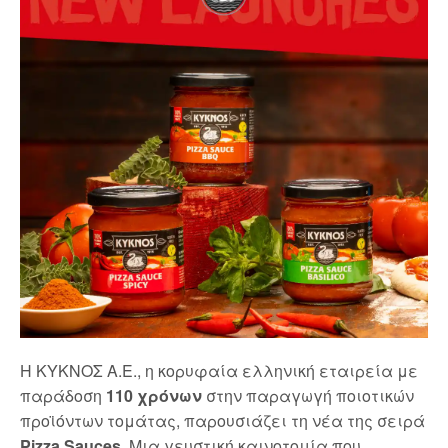
Η ΚΥΚΝΟΣ Α.Ε., η κορυφαία ελληνική εταιρεία με
παράδοση
110 χρόνων
στην παραγωγή ποιοτικών
προϊόντων τομάτας, παρουσιάζει τη νέα της σειρά
Pizza Sauces
. Μια γευστική καινοτομία που