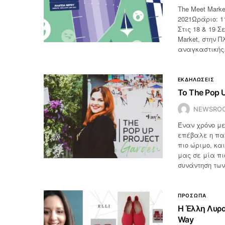
The Meet Mark
2021Ωράριο: 1
Στις 18 & 19 
Market, στην 
αναγκαστική
ΕΚΔΗΛΩΣΕΙΣ
Το The Pop U
NEWSRO
Έναν χρόνο με
επέβαλε η παν
πιο ώριμο, και
μας σε μία πι
συνάντηση τω
ΠΡΟΣΩΠΑ
Η Έλλη Λυρα
Way