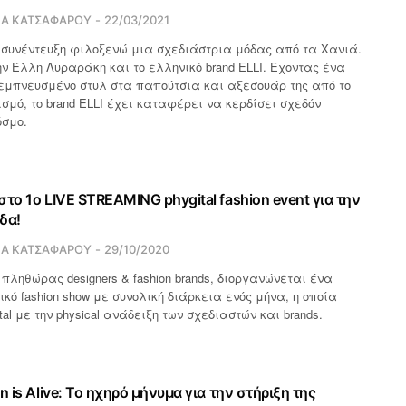
ΙΑ ΚΑΤΣΑΦΑΡΟΥ
22/03/2021
 συνέντευξη φιλοξενώ μια σχεδιάστρια μόδας από τα Χανιά.
ην Έλλη Λυραράκη και το ελληνικό brand ELLI. Έχοντας ένα
 εμπνευσμένο στυλ στα παπούτσια και αξεσουάρ της από το
ισμό, το brand ELLI έχει καταφέρει να κερδίσει σχεδόν
όσμο.
το 1ο LIVE STREAMING phygital fashion event για την
δα!
ΙΑ ΚΑΤΣΑΦΑΡΟΥ
29/10/2020
πληθώρας designers & fashion brands, διοργανώνεται ένα
ό fashion show με συνολική διάρκεια ενός μήνα, η οποία
ital με την physical ανάδειξη των σχεδιαστών και brands.
n is Alive: Το ηχηρό μήνυμα για την στήριξη της