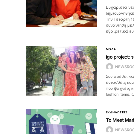
Ευχάριστα νέα
δημιουργήθηκ
Την Τετάρτη 1
συνάντηση μελ
εξαιρετικά ε
ΜΟΔΑ
igo project: 
NEWSRO
Σου αρέσει να
εντάσσεις κομ
που ψάχνεις κα
fashion items.
ΕΚΔΗΛΩΣΕΙΣ
Το Meet Mar
NEWSRO