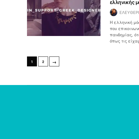
ελληνικής 
ΕΛΕΥΘΕΡ
Η ελληνική μό
που επικοινων
πανδημίας, ότ
όπως τις είχα
→
1
2