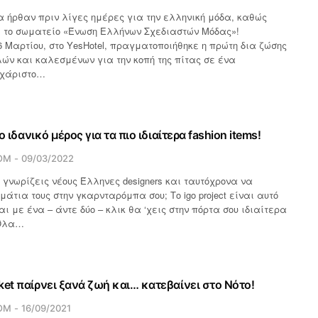
 ήρθαν πριν λίγες ημέρες για την ελληνική μόδα, καθώς
ε το σωματείο «Ένωση Ελλήνων Σχεδιαστών Μόδας»!
6 Μαρτίου, στο ΥesHotel, πραγματοποιήθηκε η πρώτη δια ζώσης
ών και καλεσμένων για την κοπή της πίτας σε ένα
υχάριστο…
το ιδανικό μέρος για τα πιο ιδιαίτερα fashion items!
OM
09/03/2022
 γνωρίζεις νέους Έλληνες designers και ταυτόχρονα να
μάτια τους στην γκαρνταρόμπα σου; Το igo project είναι αυτό
ι με ένα – άντε δύο – κλικ θα ‘χεις στην πόρτα σου ιδιαίτερα
 Όλα…
ket παίρνει ξανά ζωή και… κατεβαίνει στο Νότο!
OM
16/09/2021