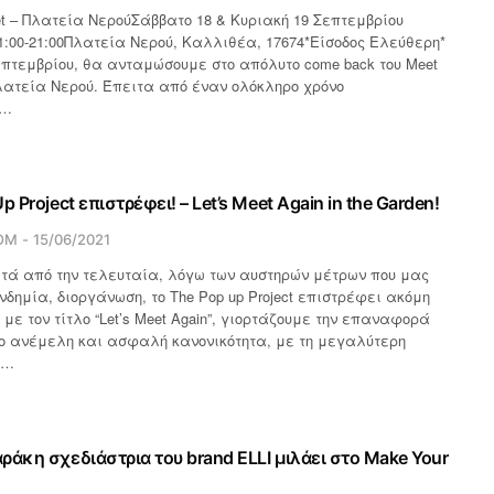
et – Πλατεία ΝερούΣάββατο 18 & Κυριακή 19 Σεπτεμβρίου
1:00-21:00Πλατεία Νερού, Καλλιθέα, 17674*Eίσοδος Ελεύθερη*
Σεπτεμβρίου, θα ανταμώσουμε στο απόλυτο come back του Meet
Πλατεία Νερού. Έπειτα από έναν ολόκληρο χρόνο
ς…
p Project επιστρέφει! – Let’s Meet Again in the Garden!
OM
15/06/2021
τά από την τελευταία, λόγω των αυστηρών μέτρων που μας
δημία, διοργάνωση, το The Pop up Project επιστρέφει ακόμη
 με τον τίτλο “Let’s Meet Again”, γιορτάζουμε την επαναφορά
ο ανέμελη και ασφαλή κανονικότητα, με τη μεγαλύτερη
ν…
ράκη σχεδιάστρια του brand ELLI μιλάει στο Make Your