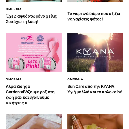
ΟΜΟΡΦΙΑ
Τα γιορτινά δώρα που αξίζει
Έχεις αφυδατωμένα χείλη;
να χαρίσεις φέτος!
Σου έχω τη λύση!
ΟΜΟΡΦΙΑ
ΟΜΟΡΦΙΑ
Άλμα Ζωής x
Sun Care από την KYANA.
Garden:«Βάζουμε ροζ στη
Υγιή μαλλιά και το καλοκαίρι!
ζωή μας και βγαίνουμε
νικήτριες.»