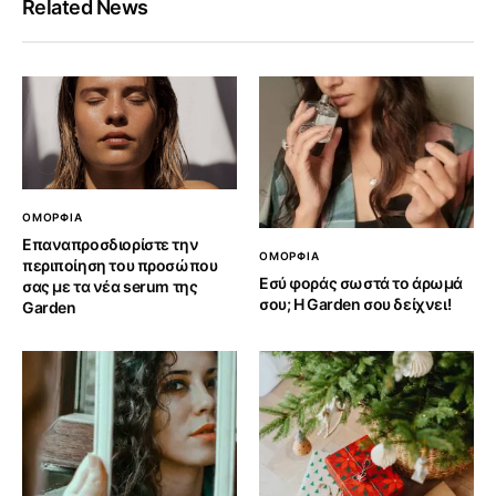
Related News
ΟΜΟΡΦΙΑ
Επαναπροσδιορίστε την
ΟΜΟΡΦΙΑ
περιποίηση του προσώπου
Εσύ φοράς σωστά το άρωμά
σας με τα νέα serum της
σου; Η Garden σου δείχνει!
Garden