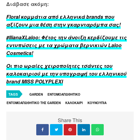
Διάβασε ακόμη:
Floral κομμάτια από ελληνικά brands που
αξίζουν μια θέση στην γκαρνταρόμπα σας!
#IlianaXLaloo: Φέτος την άνοιξη κερδίζουμε τις
εντυπώσεις με τα χρώματα βερνικιών Laloo
Cosmetics!
Οι πιο ωραίες χειροποίητες τσάντες του
καλοκαιριού με την υπογραφή του ελληνικού
brand MISS POLYPLEXI
TAGS
GARDEN
ΕΝΤΟΜΟΑΠΩΘΗΤΙΚΟ
ΕΝΤΟΜΟΑΠΩΘΗΤΙΚΟ ΤΗΣ GARDEN
ΚΑΛΟΚΑΙΡΙ
ΚΟΥΝΟΥΠΙΑ
Share This