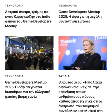
ΤΕΧΝΟΛΟΓΙΑ
ΤΕΧΝΟΛΟΓΙΑ
Αστρικά όνειρα, τρόμος και
Game Developers Meetup
ένας Καραγκιόζης στα indie
2025: Η ώρα για τη μεγάλη
games του Game Developers
συνάντηση έφτασε
Meetup
ΤΕΧΝΟΛΟΓΙΑ
ΤΑΞΙΔΙΑ
Game Developers Meetup
Β.Κουτσούκου: «Η πολιτεία
2025: Η Λάρισα γίνεται
οφείλει να συνεχίσει την
launchpad για την ελληνική
επένδυση στους
gaming βιομηχανία
ανθρώπινους πόρους,
καθώς αποδείχθηκε ότι οι
άνθρωποι του τουρισμού
συνέβαλαν καταλυτικά στη