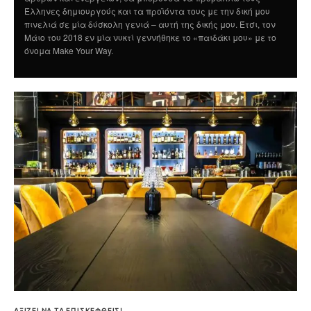
Έλληνες δημιουργούς και τα προϊόντα τους με την δική μου
πινελιά σε μία δύσκολη γενιά – αυτή της δικής μου. Έτσι, τον
Μάιο του 2018 εν μία νυκτί γεννήθηκε το «παιδάκι μου» με το
όνομα Make Your Way.
ΑΞΙΖΕΙ ΝΑ ΤΑ ΕΠΙΣΚΕΦΘΕΙΣ!