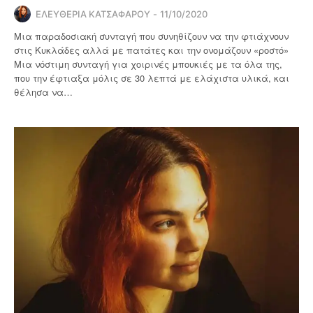
ΕΛΕΥΘΕΡΙΑ ΚΑΤΣΑΦΑΡΟΥ
11/10/2020
Μια παραδοσιακή συνταγή που συνηθίζουν να την φτιάχνουν
στις Κυκλάδες αλλά με πατάτες και την ονομάζουν «ροστό»
Μια νόστιμη συνταγή για χοιρινές μπουκιές με τα όλα της,
που την έφτιαξα μόλις σε 30 λεπτά με ελάχιστα υλικά, και
θέλησα να…