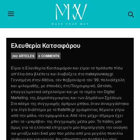
Ελευθερία Κατσαφάρου
282 ARTICLES
0 COMMENTS
Είμαι η Ελευθερία Κατσαφάρου και είμαι το πρόσωπο πίσω
απ’όλα όσα βλέπετε και διαβάζετε στο makeyourway.gr.
Γεννημένη στην Αθήνα, τον Φεβρουάριο του ’99, πολυάσχολη
και φιλομαθής, με σπουδές στη Πληροφορική. Ωστόσο,
επαγγελματικά ασχολούμαι και με το τομέα του Digital
Marketing, της Δημοσιογραφίας και των Δημόσιων Σχέσεων.
Στο κόσμο της συγγραφής άρθρων μπήκα, όταν συνεργάστηκα
για λίγο διάστημα με το thatslife.gr γράφοντας θέματα γύρω
από την μόδα, την ομορφιά κ.α. Από τότε μέχρι σήμερα έχει
μπει το «μικρόβιο» της συγγραφής μέσα μου. Το πάθος μου
όμως για το ελληνικό επιχειρείν μου δημιούργησε την ανάγκη
να φτιάξω κάτι δικό μου που μέσα από μια μεγάλη ποικιλία
άρθρων και ενεργειών, θα μπορούσα να προβάλλω τους