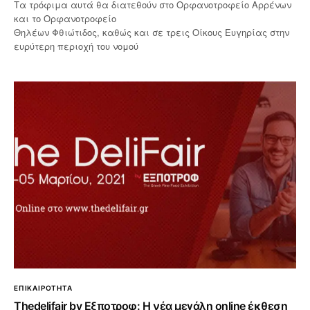
Τα τρόφιμα αυτά θα διατεθούν στο Ορφανοτροφείο Αρρένων
και το Ορφανοτροφείο
Θηλέων Φθιώτιδος, καθώς και σε τρεις Οίκους Ευγηρίας στην
ευρύτερη περιοχή του νομού
ΕΠΙΚΑΙΡΟΤΗΤΑ
Thedelifair by Εξποτροφ: Η νέα μεγάλη online έκθεση