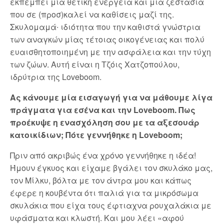
εκπέμπει μία θετική ενέργεια και μια ζεστασιά
που σε (προσ)καλεί να καθίσεις μαζί της.
Σκυλομαμά∙ ιδιότητα που την καθιστά γνώστρια
των αναγκών μίας τέτοιας οικογένειας και πολύ
ευαισθητοποιημένη με την ασφάλεια και την τύχη
των ζώων. Αυτή είναι η Τζόις Χατζοπούλου,
ιδρύτρια της Loveboom.
Ας κάνουμε μία εισαγωγή για να μάθουμε λίγα
πράγματα για εσένα και την Loveboom. Πως
προέκυψε η ενασχόληση σου με τα αξεσουάρ
κατοικίδιων; Πότε γεννήθηκε η Loveboom;
Πριν από ακριβώς ένα χρόνο γεννήθηκε η ιδέα!
Ήμουν έγκυος και είχαμε βγάλει τον σκυλάκο μας,
τον Μίλκυ, βόλτα με τον άντρα μου και κάπως
έφερε η κουβέντα ότι παλιά για τα μικρόσωμα
σκυλάκια που είχα τους έφτιαχνα ρουχαλάκια με
υφάσματα και κλωστή. Και μου λέει «αφού