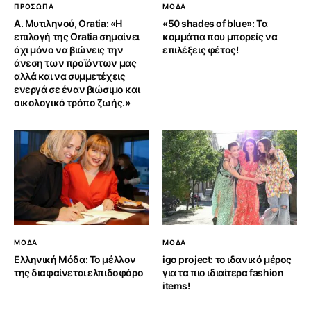
ΠΡΟΣΩΠΑ
ΜΟΔΑ
Α. Μυτιληνού, Oratia: «Η
«50 shades of blue»: Τα
επιλογή της Oratia σημαίνει
κομμάτια που μπορείς να
όχι μόνο να βιώνεις την
επιλέξεις φέτος!
άνεση των προϊόντων μας
αλλά και να συμμετέχεις
ενεργά σε έναν βιώσιμο και
οικολογικό τρόπο ζωής.»
ΜΟΔΑ
ΜΟΔΑ
Ελληνική Μόδα: Το μέλλον
igo project: το ιδανικό μέρος
της διαφαίνεται ελπιδοφόρο
για τα πιο ιδιαίτερα fashion
items!