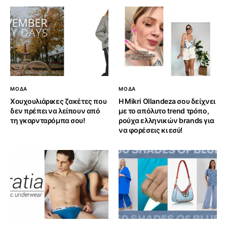
ΜΟΔΑ
ΜΟΔΑ
Χουχουλιάρικες ζακέτες που
H Mikri Ollandeza σου δείχνει
δεν πρέπει να λείπουν από
με το απόλυτο trend τρόπο,
τη γκαρνταρόμπα σου!
ρούχα ελληνικών brands για
να φορέσεις κι εσύ!