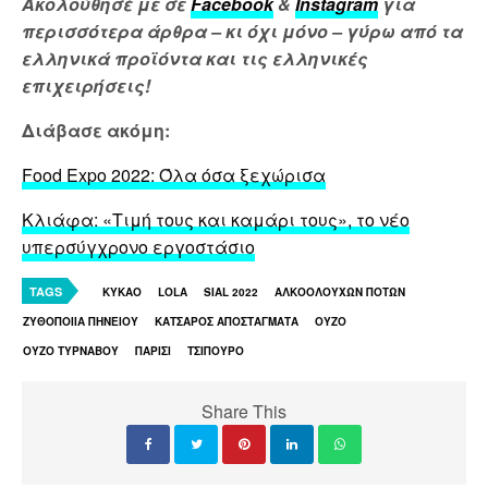
Ακολούθησέ με σε
Facebook
&
Instagram
για
περισσότερα άρθρα – κι όχι μόνο – γύρω από τα
ελληνικά προϊόντα και τις ελληνικές
επιχειρήσεις!
Διάβασε ακόμη:
Food Expo 2022: Όλα όσα ξεχώρισα
Κλιάφα: «Τιμή τους και καμάρι τους», το νέο
υπερσύγχρονο εργοστάσιο
TAGS
KYKAO
LOLA
SIAL 2022
ΑΛΚΟΟΛΟΥΧΩΝ ΠΟΤΩΝ
ΖΥΘΟΠΟΙΙΑ ΠΗΝΕΙΟΥ
ΚΑΤΣΑΡΟΣ ΑΠΟΣΤΑΓΜΑΤΑ
ΟΥΖΟ
ΟΥΖΟ ΤΥΡΝΑΒΟΥ
ΠΑΡΙΣΙ
ΤΣΙΠΟΥΡΟ
Share This