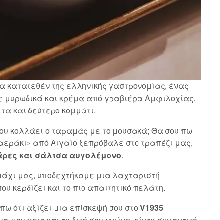
α κατατεθέν της ελληνικής γαστρονομίας, ένας
ε μυρωδικά και κρέμα από γραβιέρα Αμφιλοχίας.
ετα και δεύτερο κομμάτι.
που κολλάει ο ταραμάς με το μουσακά; Θα σου πω
αεράκι» από Αιγαίο ξεπρόβαλε στο τραπέζι μας,
άρες και σάλτσα αυγολέμονο
.
μάχι μας, υποδεχτήκαμε μια λαχταριστή
υ κερδίζει και το πιο απαιτητικό πελάτη.
πω ότι αξίζει μια επίσκεψή σου στο
V1935
α μου πεις και τη δική σου γνώμη, είναι σημαντικό