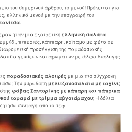
είο του σημερινού άρθρου, το μενού! Πρόκειται για
ως, ελληνικό μενού με την υπογραφή του
Στανίτσα
.
εραν ήταν μια εξαιρετική
ελληνική σαλάτα
.
εμμύδι, πιπεριές, κάππαρη, κρίταμο με φέτα σε
 διαφορετική προσέγγιση της παραδοσιακής
νδαισία γεύσεων και αρωμάτων με άλφα διαλογής
εις
παραδοσιακές αλοιφές
με μια πιο σύγχρονη
λιάσω; Την μυρωδάτη
μελιτζανοσαλάτα με ταχίνι
;
ιστης
φάβας Σαντορίνης με κάπαρη και πάπρικα
υκού ταραμά με τρίμμα αβγοτάραχου
; Η δόλια
ζητήσω συνταγή από το σεφ!