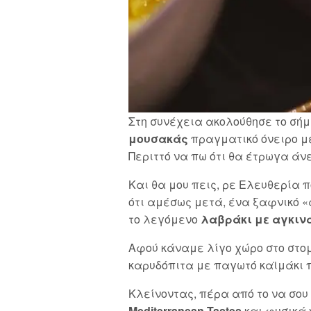
Στη συνέχεια ακολούθησε το σήμ
μουσακάς
πραγματικό όνειρο μ
Περιττό να πω ότι θα έτρωγα άν
Και θα μου πεις, ρε Ελευθερία 
ότι αμέσως μετά, ένα ξαφνικό «
το λεγόμενο
λαβράκι με αγκιν
Αφού κάναμε λίγο χώρο στο στο
καρυδόπιτα με παγωτό καϊμάκι πο
Κλείνοντας, πέρα από το να σου 
Mediterranean Tastes
και φυσικά ν