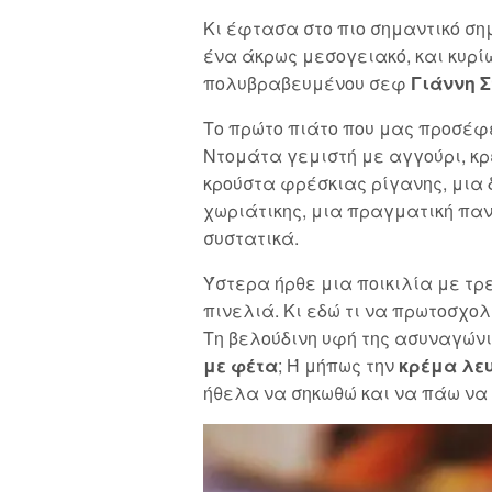
Κι έφτασα στο πιο σημαντικό σημ
ένα άκρως μεσογειακό, και κυρί
πολυβραβευμένου σεφ
Γιάννη 
Το πρώτο πιάτο που μας προσέφ
Ντομάτα γεμιστή με αγγούρι, κρ
κρούστα φρέσκιας ρίγανης, μια
χωριάτικης, μια πραγματική πα
συστατικά.
Ύστερα ήρθε μια ποικιλία με τρ
πινελιά. Κι εδώ τι να πρωτοσχο
Τη βελούδινη υφή της ασυναγών
με φέτα
; Ή μήπως την
κρέμα λε
ήθελα να σηκωθώ και να πάω να 